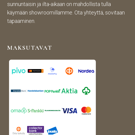
sunnuntaisin ja ilta-aikaan on mahdollista tulla
tistä 
mah
stä. 
käymään showroomillamme. Ota yhteyttä, sovitaan
otet
tava!
Tuot
un 
evali
tapaaminen.
kuva
koim
n 
a on 
muk
mon
MAKSUTAVAT
aise
ipuol
n, 
inen 
rans
ja 
kalai
tuott
s-
eet 
antii
ovat 
kki-
kork
henk
eala
isen 
atuis
porti
ia. 
n 
Voin 
puut
lämp