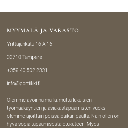
äise
raut
seen
stä 
aise
i 
yhte
n 
Porti
yden
käsij
ikin 
MYYMÄLÄ JA VARASTO
otos
ohte
kans
ta 
en. 
sa 
Yrittäjänkatu 16 A 16
aina 
Palv
asioi
valm
elu 
ntiin. 
33710 Tampere
iin 
oli 
Yrity
porti
oikei
ksen 
+358 40 502 2331
n 
n 
toim
toim
suju
inta 
info@portiikki.fi
ituks
vaa 
on 
een 
ja 
luot
asti! 
lopp
etta
Olemme avoinna ma-la, mutta lukuisien
Halu
utuo
vaa 
työmaakäyntien ja asiakastapaamisten vuoksi
sin 
te oli 
ja 
olemme ajoittain poissa paikan päältä. Näin ollen on
Pint
aiva
täs
hyvä sopia tapaamisesta etukäteen. Myös
eres
n 
mälli