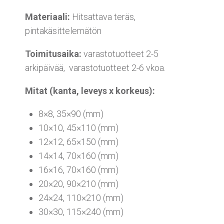
Materiaali:
Hitsattava teräs,
pintakäsittelemätön
Toimitusaika:
varastotuotteet 2-5
arkipäivää, varastotuotteet 2-6 vkoa.
Mitat (kanta, leveys x korkeus):
8×8, 35×90 (mm)
10×10, 45×110 (mm)
12×12, 65×150 (mm)
14×14, 70×160 (mm)
16×16, 70×160 (mm)
20×20, 90×210 (mm)
24×24, 110×210 (mm)
30×30, 115×240 (mm)