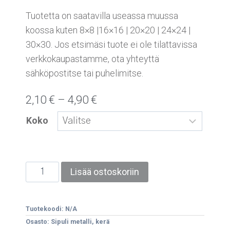
Tuotetta on saatavilla useassa muussa
koossa kuten 8×8 |16×16 | 20×20 | 24×24 |
30×30. Jos etsimäsi tuote ei ole tilattavissa
verkkokaupastamme, ota yhteyttä
sähköpostitse tai puhelimitse.
2,10
€
–
4,90
€
Koko
Lisää ostoskoriin
Tuotekoodi:
N/A
Osasto:
Sipuli metalli, kerä