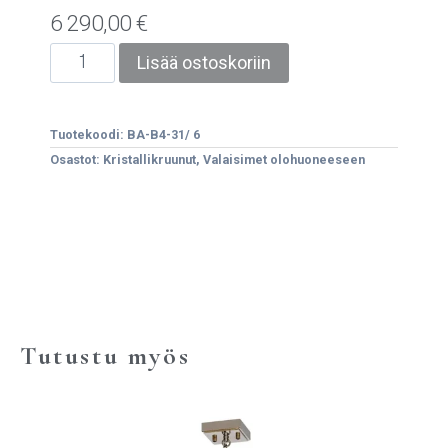
6 290,00
€
Lisää ostoskoriin
Tuotekoodi:
BA-B4-31/ 6
Osastot:
Kristallikruunut
,
Valaisimet olohuoneeseen
Tutustu myös