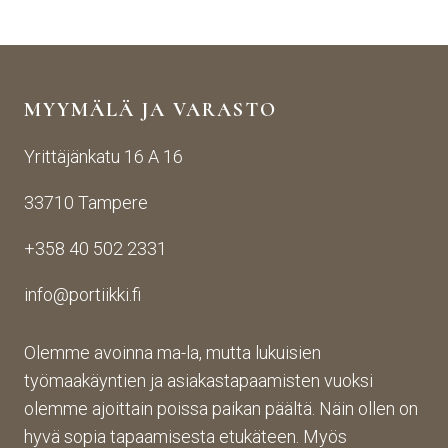
äise
raut
seen
stä 
aise
i 
yhte
n 
Porti
yden
käsij
ikin 
MYYMÄLÄ JA VARASTO
otos
ohte
kans
ta 
en. 
sa 
Yrittäjänkatu 16 A 16
aina 
Palv
asioi
valm
elu 
ntiin. 
33710 Tampere
iin 
oli 
Yrity
porti
oikei
ksen 
+358 40 502 2331
n 
n 
toim
toim
suju
inta 
info@portiikki.fi
ituks
vaa 
on 
een 
ja 
luot
asti! 
lopp
etta
Olemme avoinna ma-la, mutta lukuisien
Halu
utuo
vaa 
työmaakäyntien ja asiakastapaamisten vuoksi
sin 
te oli 
ja 
olemme ajoittain poissa paikan päältä. Näin ollen on
Pint
aiva
täs
hyvä sopia tapaamisesta etukäteen. Myös
eres
n 
mälli