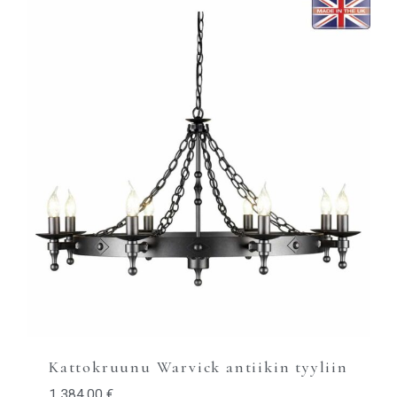
Kattokruunu Warvick antiikin tyyliin
1 384,00
€