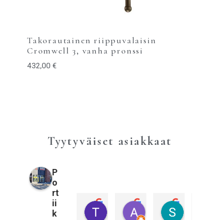
Takorautainen riippuvalaisin
Cromwell 3, vanha pronssi
432,00
€
Tyytyväiset asiakkaat
P
o
rt
ii
Tiina Pulkkinen
Annika Sahberg
Sami Kall
k
3 vuotta sitten
3 vuotta sitten
3 vuotta sitt