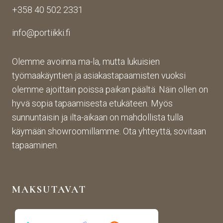
+358 40 502 2331
n 
n 
toim
toim
suju
inta 
info@portiikki.fi
ituks
vaa 
on 
een 
ja 
luot
asti! 
lopp
etta
Olemme avoinna ma-la, mutta lukuisien
Halu
utuo
vaa 
työmaakäyntien ja asiakastapaamisten vuoksi
sin 
te oli 
ja 
olemme ajoittain poissa paikan päältä. Näin ollen on
Pint
aiva
täs
hyvä sopia tapaamisesta etukäteen. Myös
eres
n 
mälli
sunnuntaisin ja ilta-aikaan on mahdollista tulla
tistä 
mah
stä. 
käymään showroomillamme. Ota yhteyttä, sovitaan
otet
tava!
Tuot
un 
evali
tapaaminen.
kuva
koim
n 
a on 
muk
mon
MAKSUTAVAT
aise
ipuol
n, 
inen 
rans
ja 