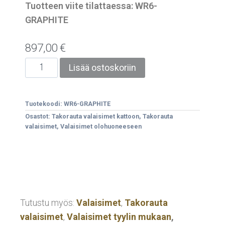
Tuotteen viite tilattaessa: WR6-
GRAPHITE
897,00
€
Lisää ostoskoriin
Tuotekoodi:
WR6-GRAPHITE
Osastot:
Takorauta valaisimet kattoon
,
Takorauta
valaisimet
,
Valaisimet olohuoneeseen
Tutustu myös:
Valaisimet
,
Takorauta
valaisimet
,
Valaisimet tyylin mukaan
,