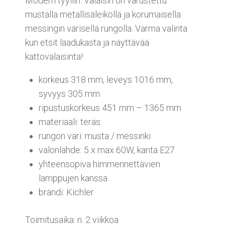
Modern tyyliin. Valaisin on varustettu
mustalla metallisäleiköllä ja korumaisella
messingin värisellä rungolla. Varma valinta
kun etsit laadukasta ja näyttävää
kattovalaisinta!
korkeus 318 mm, leveys 1016 mm,
syvyys 305 mm
ripustuskorkeus 451 mm – 1365 mm
materiaali: teräs
rungon väri: musta / messinki
valonlähde: 5 x max 60W, kanta E27
yhteensopiva himmennettävien
lamppujen kanssa
brändi: Kichler
Toimitusaika: n. 2 viikkoa