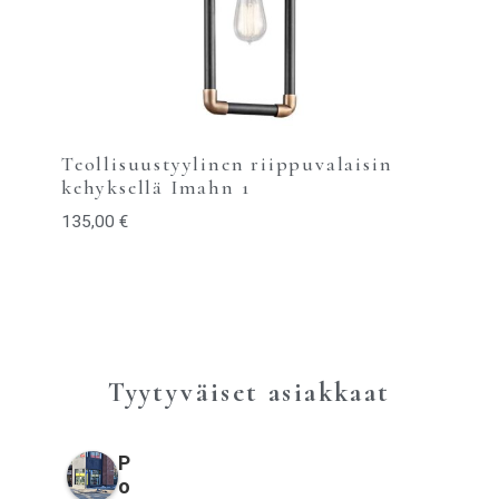
Teollisuustyylinen riippuvalaisin
kehyksellä Imahn 1
135,00
€
Tyytyväiset asiakkaat
P
o