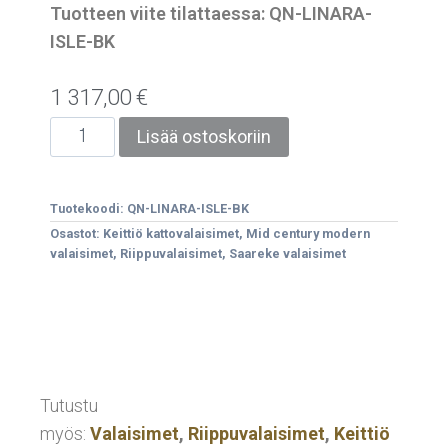
Tuotteen viite tilattaessa: QN-LINARA-
ISLE-BK
1 317,00
€
Lisää ostoskoriin
Tuotekoodi:
QN-LINARA-ISLE-BK
Osastot:
Keittiö kattovalaisimet
,
Mid century modern
valaisimet
,
Riippuvalaisimet
,
Saareke valaisimet
Tutustu
myös:
Valaisimet
,
Riippuvalaisimet
,
Keittiö