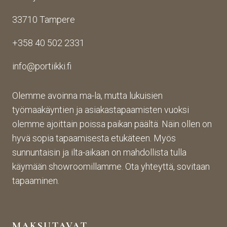
valm
elu 
ntiin. 
33710 Tampere
iin 
oli 
Yrity
porti
oikei
ksen 
+358 40 502 2331
n 
n 
toim
toim
suju
inta 
info@portiikki.fi
ituks
vaa 
on 
een 
ja 
luot
asti! 
lopp
etta
Olemme avoinna ma-la, mutta lukuisien
Halu
utuo
vaa 
työmaakäyntien ja asiakastapaamisten vuoksi
sin 
te oli 
ja 
olemme ajoittain poissa paikan päältä. Näin ollen on
Pint
aiva
täs
hyvä sopia tapaamisesta etukäteen. Myös
eres
n 
mälli
sunnuntaisin ja ilta-aikaan on mahdollista tulla
tistä 
mah
stä. 
käymään showroomillamme. Ota yhteyttä, sovitaan
otet
tava!
Tuot
un 
evali
tapaaminen.
kuva
koim
n 
a on 
muk
mon
MAKSUTAVAT
aise
ipuol