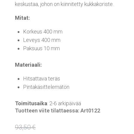
keskustaa, johon on kiinnitetty kukkakoriste.
Mitat:
Korkeus 400 mm
Leveys 400 mm
Paksuus 10 mm
Materiaali:
Hitsattava teräs
Pintakäsittelemätön
Toimitusaika
: 2-6 arkipäivää
Tuotteen viite tilattaessa: Art0122
93,50
€