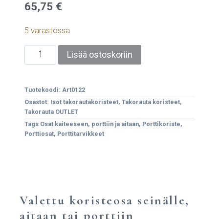
65,75
€
5 varastossa
Lisää ostoskoriin
Tuotekoodi:
Art0122
Osastot:
Isot takorautakoristeet
,
Takorauta koristeet
,
Takorauta OUTLET
Tags
Osat kaiteeseen
,
porttiin ja aitaan
,
Porttikoriste
,
Porttiosat
,
Porttitarvikkeet
Valettu koristeosa seinälle,
aitaan tai porttiin