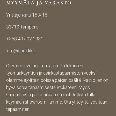
MYYMÄLÄ JA VARASTO
otos
ohte
kans
ta 
en. 
sa 
Yrittäjänkatu 16 A 16
aina 
Palv
asioi
valm
elu 
ntiin. 
33710 Tampere
iin 
oli 
Yrity
porti
oikei
ksen 
+358 40 502 2331
n 
n 
toim
toim
suju
inta 
info@portiikki.fi
ituks
vaa 
on 
een 
ja 
luot
asti! 
lopp
etta
Olemme avoinna ma-la, mutta lukuisien
Halu
utuo
vaa 
työmaakäyntien ja asiakastapaamisten vuoksi
sin 
te oli 
ja 
olemme ajoittain poissa paikan päältä. Näin ollen on
Pint
aiva
täs
hyvä sopia tapaamisesta etukäteen. Myös
eres
n 
mälli
sunnuntaisin ja ilta-aikaan on mahdollista tulla
tistä 
mah
stä. 
käymään showroomillamme. Ota yhteyttä, sovitaan
otet
tava!
Tuot
un 
evali
tapaaminen.
kuva
koim