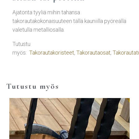
Ajatonta tyyliä mihin tahansa
takorautakokonaisuuteen tällä kauniilla pyöreällä
valetulla metalliosalla.
Tutustu
myös:
Takorautakoristeet
,
Takorautaosat
,
Takorautat
Tutustu myös