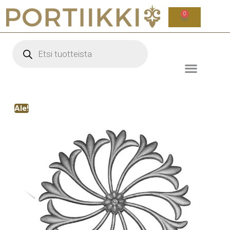
0
Ale!