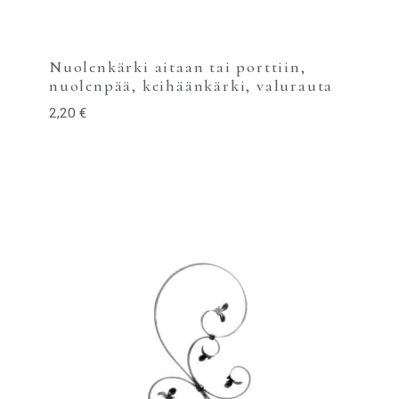
Nuolenkärki aitaan tai porttiin,
nuolenpää, keihäänkärki, valurauta
2,20
€