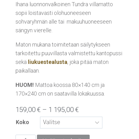
Ihana luonnonvalkoinen Tundra villamatto
sopii loistavasti olohuoneeseen
sohvaryhmän alle tai makuuhuoneeseen
sängyn vierelle.
Maton mukana toimitetaan säilytykseen
tarkoitettu puuvillasta valmistettu kantopussi
sekä
liukuestealusta
, joka pitää maton
paikallaan.
HUOM!
Mattoa koossa 80×140 cm ja
170×240 cm on saatavilla lokakuussa.
159,00
€
–
1 195,00
€
Koko