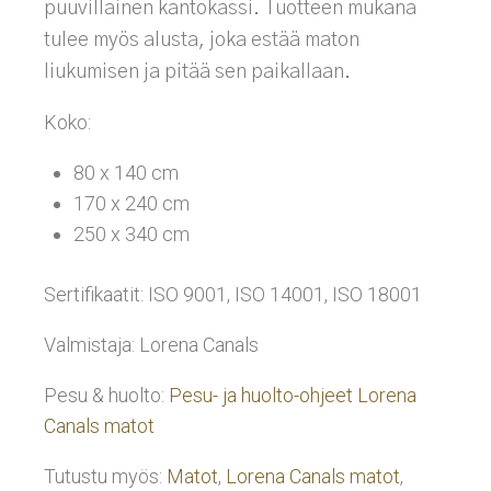
puuvillainen kantokassi. Tuotteen mukana
tulee myös alusta, joka estää maton
liukumisen ja pitää sen paikallaan.
Koko:
80 x 140 cm
170 x 240 cm
250 x 340 cm
Sertifikaatit: ISO 9001, ISO 14001, ISO 18001
Valmistaja: Lorena Canals
Pesu & huolto:
Pesu- ja huolto-ohjeet Lorena
Canals matot
Tutustu myös:
Matot
,
Lorena Canals matot
,