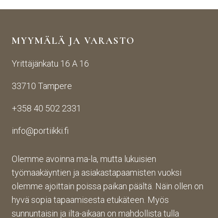
stä 
aise
i 
yhte
n 
Porti
yden
käsij
ikin 
MYYMÄLÄ JA VARASTO
otos
ohte
kans
ta 
en. 
sa 
Yrittäjänkatu 16 A 16
aina 
Palv
asioi
valm
elu 
ntiin. 
33710 Tampere
iin 
oli 
Yrity
porti
oikei
ksen 
+358 40 502 2331
n 
n 
toim
toim
suju
inta 
info@portiikki.fi
ituks
vaa 
on 
een 
ja 
luot
asti! 
lopp
etta
Olemme avoinna ma-la, mutta lukuisien
Halu
utuo
vaa 
työmaakäyntien ja asiakastapaamisten vuoksi
sin 
te oli 
ja 
olemme ajoittain poissa paikan päältä. Näin ollen on
Pint
aiva
täs
hyvä sopia tapaamisesta etukäteen. Myös
eres
n 
mälli
sunnuntaisin ja ilta-aikaan on mahdollista tulla
tistä 
mah
stä. 