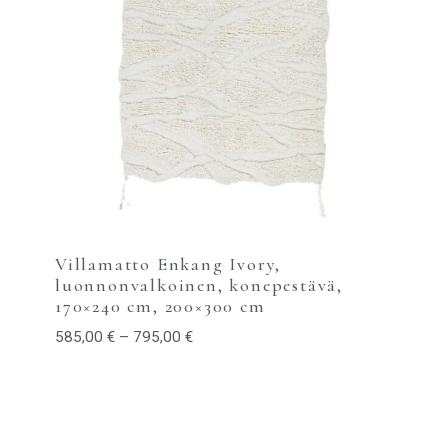
Villamatto Enkang Ivory,
luonnonvalkoinen, konepestävä,
170×240 cm, 200×300 cm
585,00
€
–
795,00
€