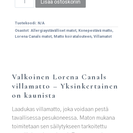
Lisää ostoskoriin
Tuotekoodi:
N/A
Osastot:
Allergiaystävälliset matot
,
Konepestävä matto
,
Lorena Canals matot
,
Matto koiratalouteen
,
Villamatot
Valkoinen Lorena Canals
villamatto – Yksinkertainen
on kaunista
Laadukas villamatto, joka voidaan pestä
tavallisessa pesukoneessa. Maton mukana
toimitetaan sen säilytykseen tarkoitettu