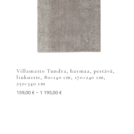
Villamatto Tundra, harmaa, pestävä,
liukueste, 80×140 cm, 170×240 cm,
250×340 cm
159,00
€
–
1 195,00
€