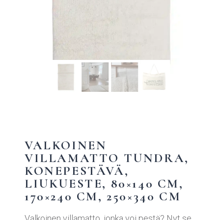
VALKOINEN
VILLAMATTO TUNDRA,
KONEPESTÄVÄ,
LIUKUESTE, 80×140 CM,
170×240 CM, 250×340 CM
Valkoinen villamatto, jonka voi pestä? Nyt se