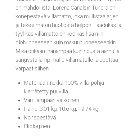
on mahdollista! Lorena Canalsin Tundra on
konepestävä villamatto, joka mullistaa arjen
ja tekee maton huollosta helpon. Laadukas ja
tyylikäs villamatto on kodikas lisä niin
olohuoneeseen kuin makuuhuoneeseenkin.
Mikä onkaan ihanampaa kuin nousta aamulla
sängystä lämpimälle villamatolle ja upottaa
varpaat siihen.
Materiaali: nukka 100% villa, pohja
kierrätetty puuvilla
Väri: lampaan valkoinen
Paino: 3.01 kg, 10.6 kg, 19.74 kg
Konepestävä
Ekologinen