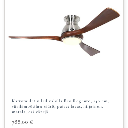
Kattotuuletin led valolla Eco Regento, 140 cm,
värilämpötilan säätö, puiset lavat, hiljainen,
matala, eri värejä
788,00
€