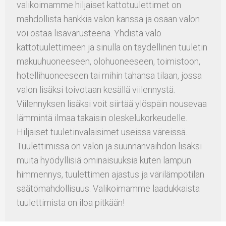
valikoimamme hiljaiset kattotuulettimet on
mahdollista hankkia valon kanssa ja osaan valon
voi ostaa lisävarusteena. Yhdistä valo
kattotuulettimeen ja sinulla on täydellinen tuuletin
makuuhuoneeseen, olohuoneeseen, toimistoon,
hotellihuoneeseen tai mihin tahansa tilaan, jossa
valon lisäksi toivotaan kesällä viilennystä.
Viilennyksen lisäksi voit siirtää ylöspäin nousevaa
lämmintä ilmaa takaisin oleskelukorkeudelle.
Hiljaiset tuuletinvalaisimet useissa väreissä.
Tuulettimissa on valon ja suunnanvaihdon lisäksi
muita hyödyllisiä ominaisuuksia kuten lampun
himmennys, tuulettimen ajastus ja värilämpötilan
säätömahdollisuus. Valikoimamme laadukkaista
tuulettimista on iloa pitkään!