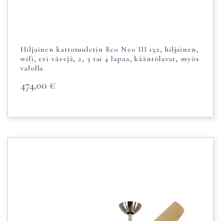
Hiljainen kattotuuletin Eco Neo III 132, hiljainen,
wifi, eri värejä, 2, 3 tai 4 lapaa, kääntölavat, myös
valolla
474,00
€