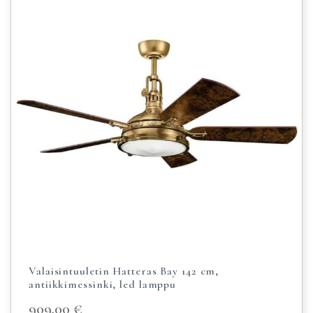
Valaisintuuletin Hatteras Bay 142 cm,
antiikkimessinki, led lamppu
909,00
€