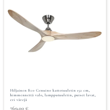
Hiljainen Eco Genuino kattotuuletin 152 cm,
himmennettä valo, lampputuuletin, puiset lavat,
eri värejä
769,00
€