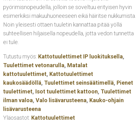
pyörimisnopeudella, jolloin se soveltuu erityisen hyvin
esimerkiksi makuuhuoneeseen eikä häiritse nukkumista.
Noin yleisesti ottaen tuuletin kannattaa pitää yöllä
suhteellisen hiljaisella nopeudella, jotta vedon tunnetta
ei tule.
Tutustu myös:
Kattotuulettimet IP luokituksella
,
Tuulettimet vetonarulla
,
Matalat
kattotuulettimet
,
Kattotuulettimet
kaukosäädöllä
,
Tuulettimet seinsäätimellä
,
Pienet
tuulettimet
,
Isot tuulettimet kattoon
,
Tuulettimet
ilman valoa
,
Valo lisävarusteena
,
Kauko-ohjain
lisävarusteena
Yläosastot:
Kattotuulettimet