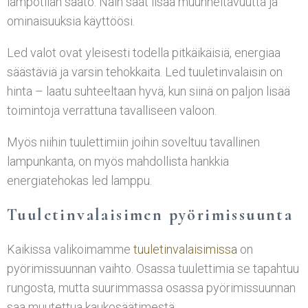
lämpötilan säätö. Näin saat lisää muunneltavuutta ja
ominaisuuksia käyttöösi.
Led valot ovat yleisesti todella pitkäikäisiä, energiaa
säästäviä ja varsin tehokkaita. Led tuuletinvalaisin on
hinta – laatu suhteeltaan hyvä, kun siinä on paljon lisää
toimintoja verrattuna tavalliseen valoon.
Myös niihin tuulettimiin joihin soveltuu tavallinen
lampunkanta, on myös mahdollista hankkia
energiatehokas led lamppu.
Tuuletinvalaisimen pyörimissuunta
Kaikissa valikoimamme
tuuletinvalaisimissa
on
pyörimissuunnan vaihto. Osassa tuulettimia se tapahtuu
rungosta, mutta suurimmassa osassa pyörimissuunnan
saa muutettua kaukosäätimestä.