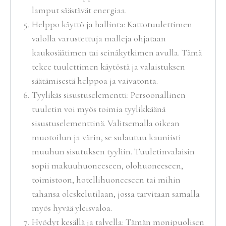
lamput säästävät energiaa.
Helppo käyttö ja hallinta: Kattotuulettimen
valolla varustettuja malleja ohjataan
kaukosäätimen tai seinäkytkimen avulla. Tämä
tekee tuulettimen käytöstä ja valaistuksen
säätämisestä helppoa ja vaivatonta.
Tyylikäs sisustuselementti: Persoonallinen
tuuletin voi myös toimia tyylikkäänä
sisustuselementtinä. Valitsemalla oikean
muotoilun ja värin, se sulautuu kauniisti
muuhun sisutuksen tyyliin. Tuuletinvalaisin
sopii makuuhuoneeseen, olohuoneeseen,
toimistoon, hotellihuoneeseen tai mihin
tahansa oleskelutilaan, jossa tarvitaan samalla
myös hyvää yleisvaloa.
Hyödyt kesällä ja talvella: Tämän monipuolisen