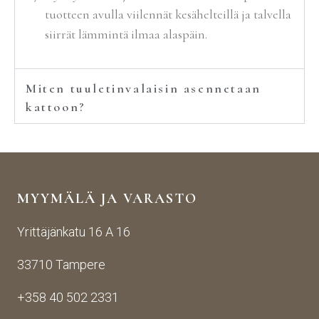
tuotteen avulla viilennät kesähelteillä ja talvella
siirrät lämmintä ilmaa alaspäin.
Miten tuuletinvalaisin asennetaan
kattoon?
MYYMÄLÄ JA VARASTO
Yrittäjänkatu 16 A 16
33710 Tampere
+358 40 502 2331