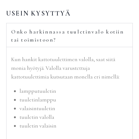
USEIN KYSYTTYÄ
Onko harkinnassa tuuletinvalo kotiin
tai toimistoon?
Kun hankit kattotuulettimen valolla, saat siitä
monia hyötyjä. Valolla varustettuja
kattotuulettimia kutsutaan monella eri nimellä:
lampputuuletin
tuuletinlamppu
valaisintuuletin
tuuletin valolla
tuuletin valaisin