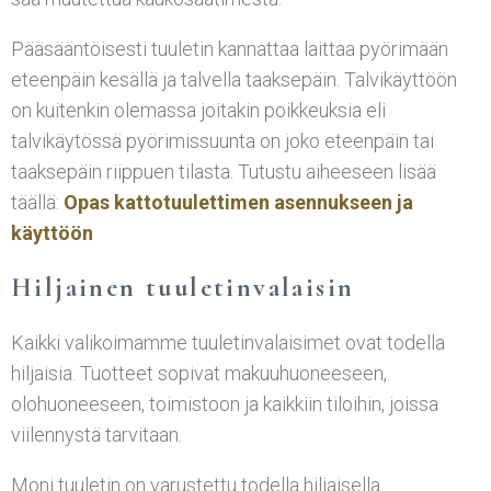
Pääsääntöisesti tuuletin kannattaa laittaa pyörimään
eteenpäin kesällä ja talvella taaksepäin. Talvikäyttöön
on kuitenkin olemassa joitakin poikkeuksia eli
talvikäytössä pyörimissuunta on joko eteenpäin tai
taaksepäin riippuen tilasta. Tutustu aiheeseen lisää
täällä:
Opas kattotuulettimen asennukseen ja
käyttöön
Hiljainen tuuletinvalaisin
Kaikki valikoimamme tuuletinvalaisimet ovat todella
hiljaisia. Tuotteet sopivat makuuhuoneeseen,
olohuoneeseen, toimistoon ja kaikkiin tiloihin, joissa
viilennystä tarvitaan.
Moni tuuletin on varustettu todella hiljaisella