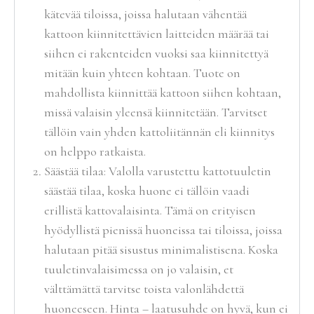
kätevää tiloissa, joissa halutaan vähentää
kattoon kiinnitettävien laitteiden määrää tai
siihen ei rakenteiden vuoksi saa kiinnitettyä
mitään kuin yhteen kohtaan. Tuote on
mahdollista kiinnittää kattoon siihen kohtaan,
missä valaisin yleensä kiinnitetään. Tarvitset
tällöin vain yhden kattoliitännän eli kiinnitys
on helppo ratkaista.
Säästää tilaa: Valolla varustettu kattotuuletin
säästää tilaa, koska huone ei tällöin vaadi
erillistä kattovalaisinta. Tämä on erityisen
hyödyllistä pienissä huoneissa tai tiloissa, joissa
halutaan pitää sisustus minimalistisena. Koska
tuuletinvalaisimessa on jo valaisin, et
välttämättä tarvitse toista valonlähdettä
huoneeseen. Hinta – laatusuhde on hyvä, kun ei