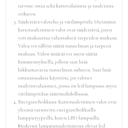
tarvitse ostaa sekä kattovalaisinta ja tuuletinta
erikseen.
Säädettävä valoteho ja värilämpötila: Useimmat
kattotuulettimen valot ovat säädettäviä, joten
voit mukauttaa valaistuksen tarpeidesi mukaan.
Valoa voi tällöin säätää tunnelman ja tarpeen
mukaan. Valon määrää voi usein säätää
himmennyksellä, jolloin saat lisää
liikkumavaraa tunnelman suhteen. Saat lisää
ominaisuuksia käyttöösi, jos valitset
tuuletinvalaisimet, joissa on led lampussa myös
värilämpötilan säätömahdollisuus.
Energiatehokkuus: Kattotuulettimen valot ovat
yleensä varustettu energiatehokkailla
lampputyypeillä, kuten LED-lampuilla.
Modernit lampputuulettimessa olevat led