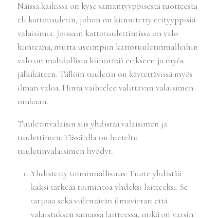
Näissä kaikissa on kyse samantyyppisestä tuotteesta
eli kattotuuletin, johon on kiinnitetty erityyppisiä
valaisimia. Joissain kattotuulettimissa on valo
kiinteänä, mutta useimpiin kattotuuletinmalleihin
valo on mahdollista kiinnittää erikseen ja myös
jälkikäteen. Tällöin tuuletin on käytettävissä myös
ilman valoa. Hinta vaihtelee valittavan valaisimen
mukaan.
Tuuletinvalaisin siis yhdistää valaisimen ja
tuulettimen. Tässä alla on lueteltu
tuuletinvalaisimen hyödyt:
Yhdistetty toiminnallisuus: Tuote yhdistää
kaksi tärkeää toimintoa yhdeksi laitteeksi. Se
tarjoaa sekä viilentävän ilmavirran että
valaistuksen samassa laitteessa, mikä on varsin