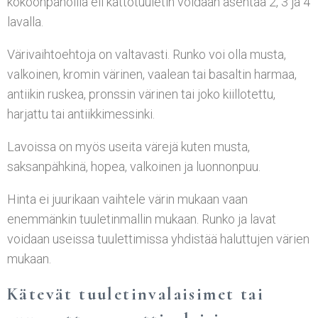
kokoonpanoilla eli kattotuuletin voidaan asentaa 2, 3 ja 4
lavalla.
Värivaihtoehtoja on valtavasti. Runko voi olla musta,
valkoinen, kromin värinen, vaalean tai basaltin harmaa,
antiikin ruskea, pronssin värinen tai joko kiillotettu,
harjattu tai antiikkimessinki.
Lavoissa on myös useita värejä kuten musta,
saksanpähkinä, hopea, valkoinen ja luonnonpuu.
Hinta ei juurikaan vaihtele värin mukaan vaan
enemmänkin tuuletinmallin mukaan. Runko ja lavat
voidaan useissa tuulettimissa yhdistää haluttujen värien
mukaan.
Kätevät tuuletinvalaisimet tai