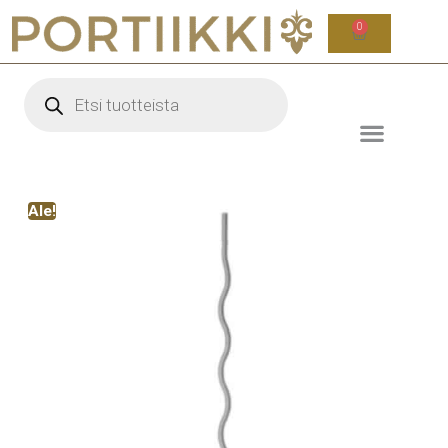
0
Ale!