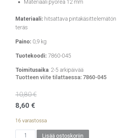
Materiaali pyöreä 12 mm
Materiaali:
hitsattava pintakäsittelemätön
teräs
Paino:
0,9 kg
Tuotekoodi:
7860-045
Toimitusaika
: 2-5 arkipäivää
Tuotteen viite tilattaessa: 7860-045
10,80
€
8,60
€
16 varastossa
Lisää ostoskoriin