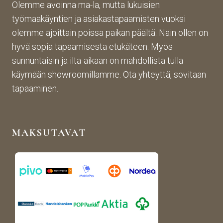
asti! 
lopp
etta
Olemme avoinna ma-la, mutta lukuisien
Halu
utuo
vaa 
työmaakäyntien ja asiakastapaamisten vuoksi
sin 
te oli 
ja 
olemme ajoittain poissa paikan päältä. Näin ollen on
Pint
aiva
täs
hyvä sopia tapaamisesta etukäteen. Myös
eres
n 
mälli
sunnuntaisin ja ilta-aikaan on mahdollista tulla
tistä 
mah
stä. 
käymään showroomillamme. Ota yhteyttä, sovitaan
otet
tava!
Tuot
un 
evali
tapaaminen.
kuva
koim
n 
a on 
muk
mon
MAKSUTAVAT
aise
ipuol
n, 
inen 
rans
ja 
kalai
tuott
s-
eet 
antii
ovat 
kki-
kork
henk
eala