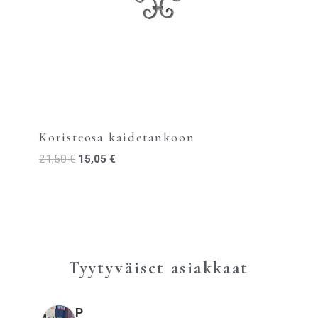
Koristeosa kaidetankoon
21,50
€
15,05
€
Tyytyväiset asiakkaat
P