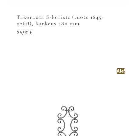
Takorauta S-koriste (tuote 1645-
026B), korkeus 480 mm
36,90
€
Ale!