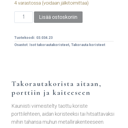
4 varastossa (voidaan jälkitoimittaa)
Lisää ostoskoriin
Tuotekoodi:
03.034.23
Osastot:
Isot takorautakoristeet
,
Takorauta koristeet
Takorautakorista aitaan,
porttiin ja kaiteeseen
Kauniisti viimeistelty taottu koriste
porttilehteen, aidan koristeeksi tai hitsattavaksi
mihin tahansa muhun metallirakenteeseen.