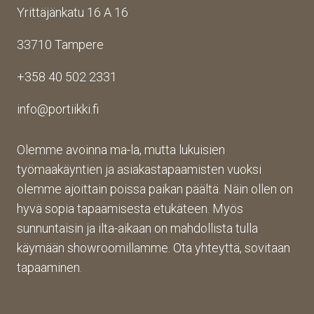
Yrittäjänkatu 16 A 16
aina 
Palv
asioi
valm
elu 
ntiin. 
33710 Tampere
iin 
oli 
Yrity
porti
oikei
ksen 
+358 40 502 2331
n 
n 
toim
toim
suju
inta 
info@portiikki.fi
ituks
vaa 
on 
een 
ja 
luot
asti! 
lopp
etta
Olemme avoinna ma-la, mutta lukuisien
Halu
utuo
vaa 
työmaakäyntien ja asiakastapaamisten vuoksi
sin 
te oli 
ja 
olemme ajoittain poissa paikan päältä. Näin ollen on
Pint
aiva
täs
hyvä sopia tapaamisesta etukäteen. Myös
eres
n 
mälli
sunnuntaisin ja ilta-aikaan on mahdollista tulla
tistä 
mah
stä. 
käymään showroomillamme. Ota yhteyttä, sovitaan
otet
tava!
Tuot
un 
evali
tapaaminen.
kuva
koim
n 
a on 