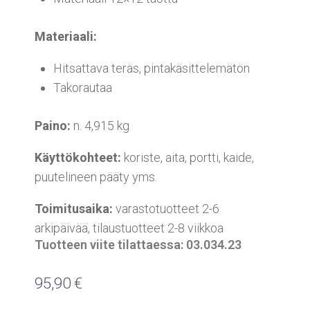
Materiaali:
Hitsattava teräs, pintakäsittelemätön
Takorautaa
Paino:
n. 4,915 kg
Käyttökohteet:
koriste, aita, portti, kaide,
puutelineen pääty yms.
Toimitusaika:
varastotuotteet 2-6
arkipäivää, tilaustuotteet 2-8 viikkoa
Tuotteen viite tilattaessa: 03.034.23
95,90
€