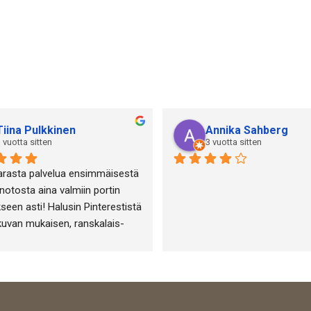
Tiina Pulkkinen
Annika Sahberg
 vuotta sitten
3 vuotta sitten
arasta palvelua ensimmäisestä 
otosta aina valmiin portin 
seen asti! Halusin Pinterestistä 
kuvan mukaisen, ranskalais-
-henkisen portin puutarha-alan 
eni ja sen toteuttamisessa 
tiin täydellisesti!