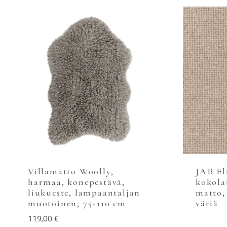
Villamatto Woolly,
JAB El
harmaa, konepestävä,
kokola
liukueste, lampaantaljan
matto,
muotoinen, 75×110 cm
väriä
119,00
€