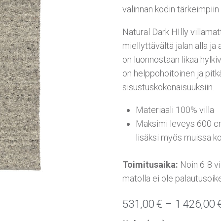
valinnan kodin tärkeimpiin 
Natural Dark HIlly villamat
miellyttävältä jalan alla j
on luonnostaan likaa hylki
on helppohoitoinen ja pitkä
sisustuskokonaisuuksiin.
Materiaali 100% villa
Maksimi leveys 600 cm
lisäksi myös muissa ko
Toimitusaika:
Noin 6-8 v
matolla ei ole palautusoik
531,00
€
–
1 426,00