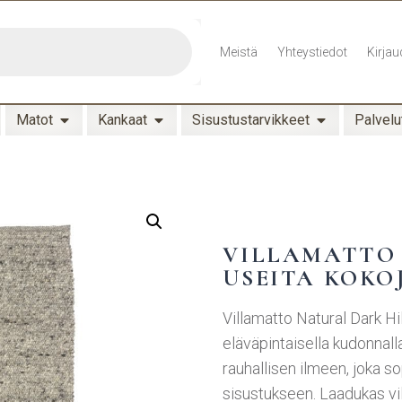
Meistä
Yhteystiedot
Kirjau
Matot
Kankaat
Sisustustarvikkeet
Palvelu
VILLAMATTO 
USEITA KOKO
Villamatto Natural Dark Hil
eläväpintaisella kudonnal
rauhallisen ilmeen, joka s
sisustukseen. Laadukas vi