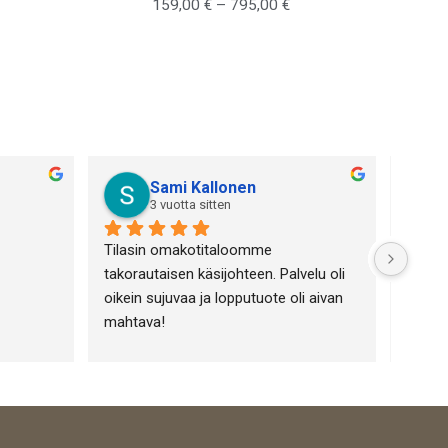
159,00
€
–
795,00
€
Sami Kallonen
3 vuotta sitten
Tilasin omakotitaloomme 
Olen h
takorautaisen käsijohteen. Palvelu oli 
Portiik
oikein sujuvaa ja lopputuote oli aivan 
toimin
mahtava!
Tuotev
tuotte
lämpim
yrityk
tuotte