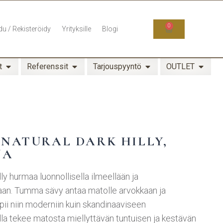
0
du / Rekisteröidy
Yrityksille
Blogi
t
Referenssit
Tarjouspyyntö
OUTLET
NATURAL DARK HILLY,
JA
ly hurmaa luonnollisella ilmeellään ja
laan. Tumma sävy antaa matolle arvokkaan ja
opii niin moderniin kuin skandinaaviseen
lla tekee matosta miellyttävän tuntuisen ja kestävän