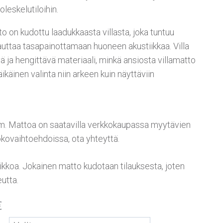
oleskelutiloihin.
to on kudottu laadukkaasta villasta, joka tuntuu
a auttaa tasapainottamaan huoneen akustiikkaa. Villa
vä ja hengittävä materiaali, minkä ansiosta villamatto
ikäinen valinta niin arkeen kuin näyttäviin
. Mattoa on saatavilla verkkokaupassa myytävien
kovaihtoehdoissa, ota yhteyttä.
iikkoa. Jokainen matto kudotaan tilauksesta, joten
eutta.
€