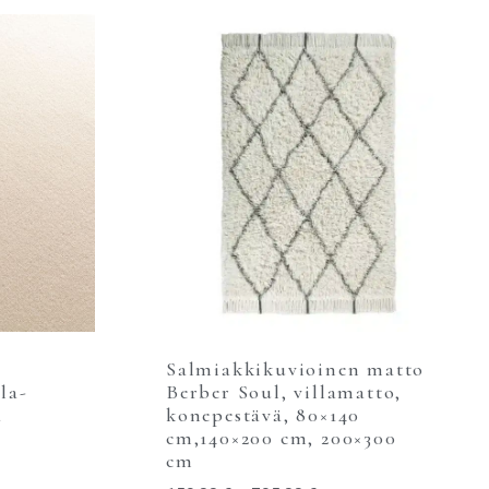
Salmiakkikuvioinen matto
la-
Berber Soul, villamatto,
ä
konepestävä, 80×140
cm,140×200 cm, 200×300
cm