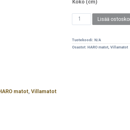
Koko (cm)
Lisää ostoskor
Tuotekoodi:
N/A
Osastot:
HARO matot
,
Villamatot
HARO matot
,
Villamatot