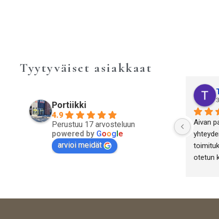
Tyytyväiset asiakkaat
3
Portiikki
4.9
Aivan p
Perustuu 17 arvosteluun
powered by
G
o
o
g
l
e
yhteyden
arvioi meidät
toimituk
otetun 
antiikki
yritykse
onnistut