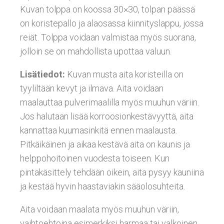
Kuvan tolppa on koossa 30×30, tolpan päässä
on koristepallo ja alaosassa kiinnityslappu, jossa
reiät. Tolppa voidaan valmistaa myös suorana,
jolloin se on mahdollista upottaa valuun.
Lisätiedot:
Kuvan musta aita koristeilla on
tyyliltään kevyt ja ilmava. Aita voidaan
maalauttaa pulverimaalilla myös muuhun väriin.
Jos halutaan lisää korroosionkestävyyttä, aita
kannattaa kuumasinkitä ennen maalausta.
Pitkäikäinen ja aikaa kestävä aita on kaunis ja
helppohoitoinen vuodesta toiseen. Kun
pintakäsittely tehdään oikein, aita pysyy kauniina
ja kestää hyvin haastaviakin sääolosuhteita.
Aita voidaan maalata myös muuhun väriin,
vaihtoehtoina esimerkiksi harmaa tai valkoinen