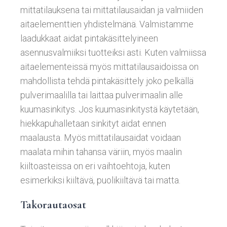
mittatilauksena tai mittatilausaidan ja valmiiden
aitaelementtien yhdistelmänä. Valmistamme
laadukkaat aidat pintakäsittelyineen
asennusvalmiiksi tuotteiksi asti. Kuten valmiissa
aitaelementeissä myös mittatilausaidoissa on
mahdollista tehdä pintakäsittely joko pelkällä
pulverimaalilla tai laittaa pulverimaalin alle
kuumasinkitys. Jos kuumasinkitystä käytetään,
hiekkapuhalletaan sinkityt aidat ennen
maalausta. Myös mittatilausaidat voidaan
maalata mihin tahansa väriin, myös maalin
kiiltoasteissa on eri vaihtoehtoja, kuten
esimerkiksi kiiltävä, puolikiiltävä tai matta.
Takorautaosat