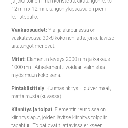
ja joka toinen ilman koristetta, aitatangon koko
12 mm x 12 mm, tangon yläpäässä on pieni
koristepallo.
Vaakaosuudet:
Ylä- ja alareunassa on
vaakatasossa 30×8 kokoinen latta, jonka lävitse
aitatangot menevät.
Mitat:
Elementin leveys 2000 mm ja korkeus
1000 mm. Aitaelementti voidaan valmistaa
myös muun kokoisena.
Pintakäsittely
: Kuumasinkitys + pulverimaali,
matta musta (kuvassa).
Kiinnitys ja tolpat
: Elementin reunoissa on
kiinnityslaput, joiden lävitse kiinnitys tolppiin
tapahtuu. Tolpat ovat tilattavissa erikseen.