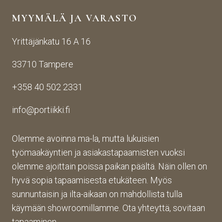
yden
käsij
ikin 
MYYMÄLÄ JA VARASTO
otos
ohte
kans
ta 
en. 
sa 
Yrittäjänkatu 16 A 16
aina 
Palv
asioi
valm
elu 
ntiin. 
33710 Tampere
iin 
oli 
Yrity
porti
oikei
ksen 
+358 40 502 2331
n 
n 
toim
toim
suju
inta 
info@portiikki.fi
ituks
vaa 
on 
een 
ja 
luot
asti! 
lopp
etta
Olemme avoinna ma-la, mutta lukuisien
Halu
utuo
vaa 
työmaakäyntien ja asiakastapaamisten vuoksi
sin 
te oli 
ja 
olemme ajoittain poissa paikan päältä. Näin ollen on
Pint
aiva
täs
hyvä sopia tapaamisesta etukäteen. Myös
eres
n 
mälli
sunnuntaisin ja ilta-aikaan on mahdollista tulla
tistä 
mah
stä. 
käymään showroomillamme. Ota yhteyttä, sovitaan
otet
tava!
Tuot
un 
evali
tapaaminen.