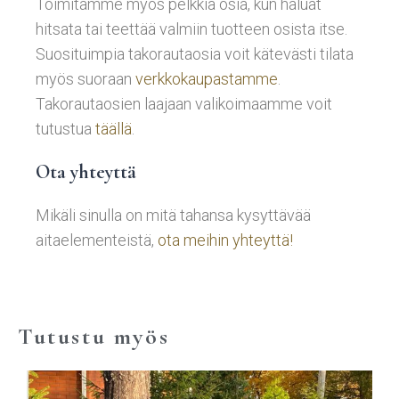
Toimitamme myös pelkkiä osia, kun haluat
hitsata tai teettää valmiin tuotteen osista itse.
Suosituimpia takorautaosia voit kätevästi tilata
myös suoraan
verkkokaupastamme
.
Takorautaosien laajaan valikoimaamme voit
tutustua
täällä
.
Ota yhteyttä
Mikäli sinulla on mitä tahansa kysyttävää
aitaelementeistä,
ota meihin yhteyttä!
Tutustu myös